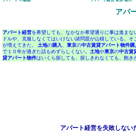
アパ
アパート経営
を希望しても、なかなか希望通りに事は進まな
ドルや、克服しなくてはいけない諸問題が山積している。そ
が増えてきた。
土地
の
購入
、
東京
の
中古賃貸アパート物件購
で１０年が過ぎた話もめずらしくない。
土地
や
東京
の
中古賃
貸アパート物件
はいくら探しても、探しきれなくても、飽き
アパート経営を失敗しない