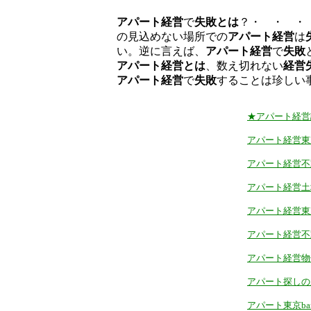
アパート経営
で
失敗とは
？・ ・ 
の見込めない場所での
アパート経営
は
い。逆に言えば、
アパート経営
で
失敗
アパート経営とは
、数え切れない
経営
アパート経営
で
失敗
することは珍しい
★アパート経営
アパート経営東京
アパート経営不動
アパート経営土地
アパート経営東京
アパート経営不動
アパート経営物件
アパート探しの窓
アパート東京bar