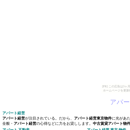
[PR] この広告は
ホームページを更新
アパー
アパート
経営
アパート経営
が注目されている。だから、
アパート経営東京物件
に光があ
全般・
アパート経営
の心得などに力をお貸しします。
中古賃貸アパート物
アパート 不動産
アパート経営
東京 物件