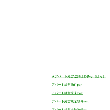
★アパート経営語録は必要か（ばら）
アパート経営物件pqr
アパート経営東京vwx
アパート経営東京物件mno
アパート経営土地物件stu