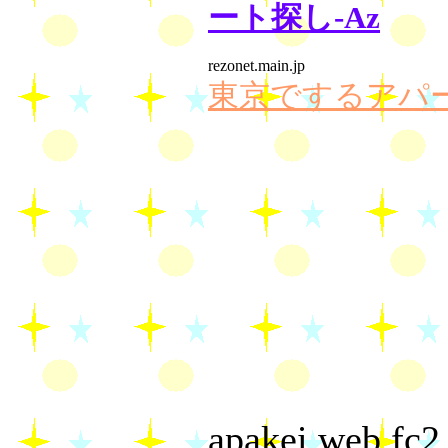
ート探し-Az
rezonet.main.jp
東京でするアパ
apakei.web.fc2