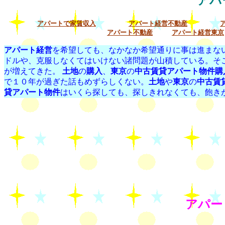
アパ
アパートで家賃収入
アパート経営不動産
アパート不動産
アパート経営東京
アパート経営
を希望しても、なかなか希望通りに事は進まな
ドルや、克服しなくてはいけない諸問題が山積している。そ
が増えてきた。
土地
の
購入
、
東京
の
中古賃貸アパート物件購
で１０年が過ぎた話もめずらしくない。
土地
や
東京
の
中古賃
貸アパート物件
はいくら探しても、探しきれなくても、飽き
アパー